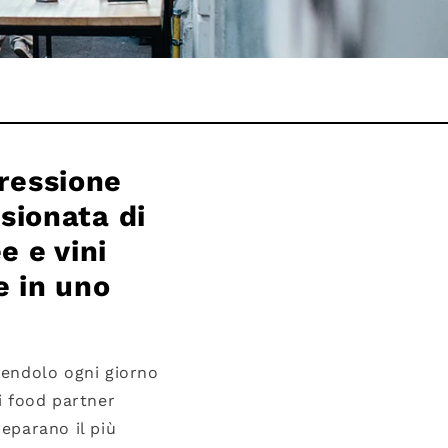
ressione
sionata di
e e vini
e in uno
dendolo ogni giorno
ei food partner
eparano il più