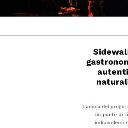
Sidewal
gastronom
autenti
natural
L’anima del proget
un punto di ri
indipendenti 