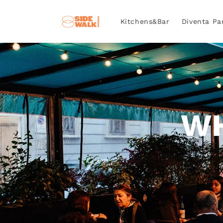
Vai
direttamente
ai contenuti
Kitchens&Bar
Diventa Pa
WH