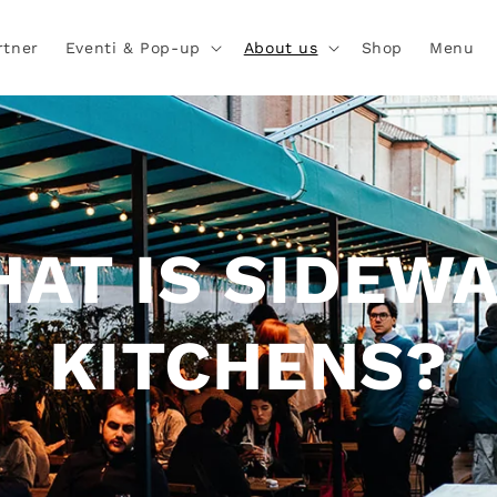
rtner
Eventi & Pop-up
About us
Shop
Menu
AT IS SIDEW
KITCHENS?