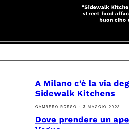
"Sidewalk Kitchen
street food affac
buon cibo 
A Milano c'è la via deg
Sidewalk Kitchens
GAMBERO ROSSO - 3 MAGGIO 2023
Dove prendere un aperi