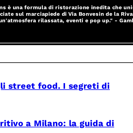
s è una formula di ristorazione inedita che uni
ciate sul marciapiede di Via Bonvesin de la Riv
un'atmosfera rilassata, eventi e pop up." - Ga
li street food. I segreti di
tivo a Milano: la guida di